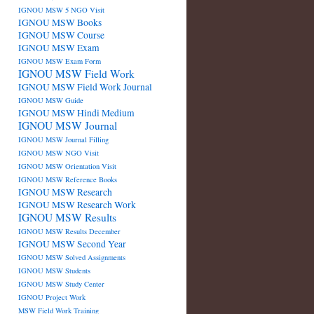
IGNOU MSW 5 NGO Visit
IGNOU MSW Books
IGNOU MSW Course
IGNOU MSW Exam
IGNOU MSW Exam Form
IGNOU MSW Field Work
IGNOU MSW Field Work Journal
IGNOU MSW Guide
IGNOU MSW Hindi Medium
IGNOU MSW Journal
IGNOU MSW Journal Filling
IGNOU MSW NGO Visit
IGNOU MSW Orientation Visit
IGNOU MSW Reference Books
IGNOU MSW Research
IGNOU MSW Research Work
IGNOU MSW Results
IGNOU MSW Results December
IGNOU MSW Second Year
IGNOU MSW Solved Assignments
IGNOU MSW Students
IGNOU MSW Study Center
IGNOU Project Work
MSW Field Work Training