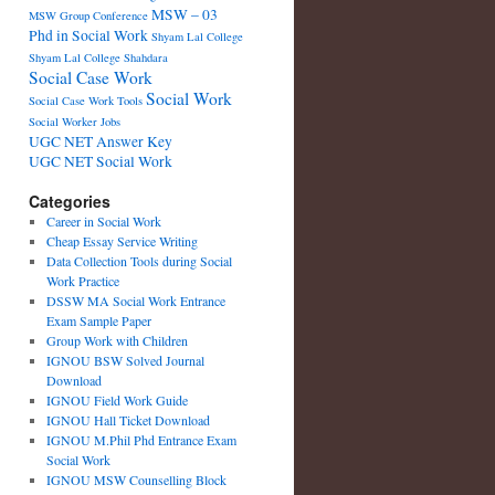
MSW – 03
MSW Group Conference
Phd in Social Work
Shyam Lal College
Shyam Lal College Shahdara
Social Case Work
Social Work
Social Case Work Tools
Social Worker Jobs
UGC NET Answer Key
UGC NET Social Work
Categories
Career in Social Work
Cheap Essay Service Writing
Data Collection Tools during Social
Work Practice
DSSW MA Social Work Entrance
Exam Sample Paper
Group Work with Children
IGNOU BSW Solved Journal
Download
IGNOU Field Work Guide
IGNOU Hall Ticket Download
IGNOU M.Phil Phd Entrance Exam
Social Work
IGNOU MSW Counselling Block