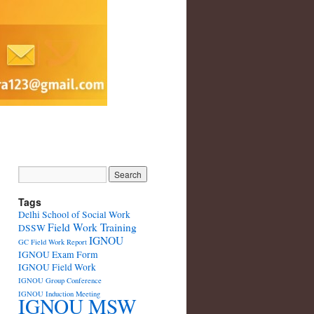
Tags
Delhi School of Social Work
Field Work Training
DSSW
IGNOU
GC Field Work Report
IGNOU Exam Form
IGNOU Field Work
IGNOU Group Conference
IGNOU Induction Meeting
IGNOU MSW