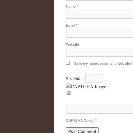
Name
*
Email
*
Website
Save my name, email, and website in 
9 × one =
*
CAPTCHA Code