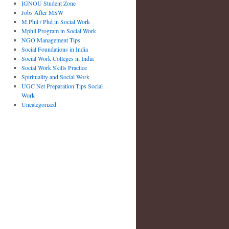
IGNOU Student Zone
Jobs After MSW
M.Phil / Phd in Social Work
Mphil Program in Social Work
NGO Management Tips
Social Foundations in India
Social Work Colleges in India
Social Work Skills Practice
Spirituality and Social Work
UGC Net Preparation Tips Social
Work
Uncategorized