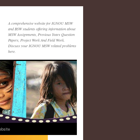
A comprehensive website for IGNOU MSW
and BSW students offering information about
MSW Assignments, Previous Years Question
Papers, Project Work And Field Work.
Discuss your IGNOU MSW related problems
here.
ebsite