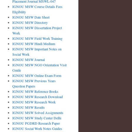
Placement Journal MSWL-047
IGNOU MSW Course Details Fees
Eligibility
IGNOU MSW Date Sheet
IGNOU MSW Directory
IGNOU MSW Dissertation Project
Work
IGNOU MSW Field Work Training
IGNOU MSW Hindi Medium
IGNOU MSW Important Notes on
Social Work
IGNOU MSW Journal
IGNOU MSW NGO Orientation Visit
Guide
IGNOU MSW Online Exam Form
IGNOU MSW Previous Years
Question Papers
IGNOU MSW Reference Books
IGNOU MSW Research Download
IGNOU MSW Research Work
IGNOU MSW Results
IGNOU MSW Solved Assignments
IGNOU MSW Study Center Delhi
IGNOU PGDRD Research Paper
IGNOU Social Work Notes Guides